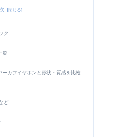
次
ペック
物一覧
CCイヤーカフイヤホンと形状・質感を比較
など
ン