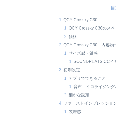
目
QCY Crossky C30
QCY Crossky C30のス
価格
QCY Crossky C30 内容
サイズ感・質感
SOUNDPEATS 
初期設定
アプリでできること
音声｜イコライジング
細かな設定
ファーストインプレッショ
装着感