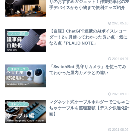
りのおすすめガジェット！作業効率化の左
手デバイスから小物まで便利グッズ紹介
2025.05.10
【自腹】ChatGPT連携のAIボイスレコー
スマホ関連
ダー！2ヶ月使ってわかった良い点・気に
なる点「PLAUD NOTE」
2024.04.07
「SwitchBot 見守りカメラ」を使ってみ
便利グッズ
てわかった屋内カメラとの違い
2023.09.10
マグネット式ケーブルホルダーでごちゃご
便利グッズ
ちゃケーブルを整理整頓【デスク快適化計
画】
2021.08.02